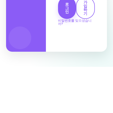
가
로
입
그
하
인
기
비밀번호를 잊으셨습니
까?